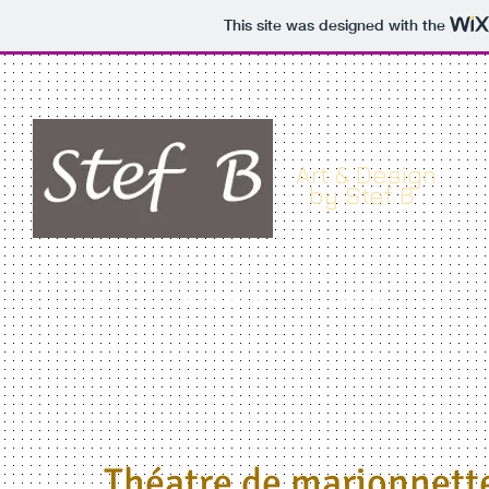
This site was designed with the
Art & Design
by Stef B
HOME
NEW ART WORK
OLD ART WORK
DES
Théatre de marionnett