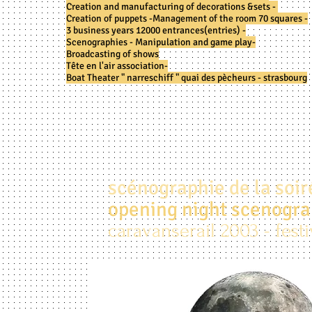
Creation and manufacturing of decorations &sets -
Creation of puppets -
Management of the room 70 squares -
3 business years 12000 entrances(entries) -
Scenographies - Manipulation and game play-
Broadcasting of shows
Tête en l'air association-
Boat Theater " narreschiff " quai des pècheurs - strasbourg
scénographie de la soir
opening night scenogr
caravanserail 2003 - fes