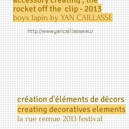
rocket off the clip - 2013
boys lapin by YAN CAILLASSE
http://www.yancaillasse.eu/
création d'
éléments de décors
creating decoratives elements
la rue remue 2013 festival